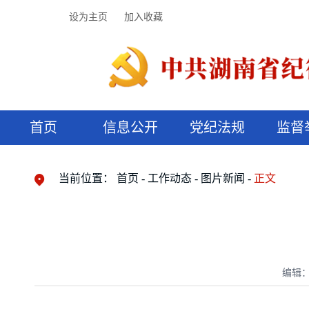
设为主页
加入收藏
首页
信息公开
党纪法规
监督
领导机构
党内法规
监督曝光
执纪审查
廉润湖湘
资料库
工作程序
国家法律
信访举报
党纪政务处分
湖湘好家风
组织机构
纪法课堂
清风文苑
预决算信
漫说纪法
当前位置：
首页
工作动态
图片新闻
正文
编辑