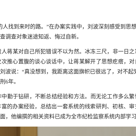
的人找到来时的路。”在办案实践中，刘波深刻感受到思想
查调查对象迷途知返、悔过自新。
负责人蒋某对自己所犯错误不以为然。冰冻三尺，非一日
次次推心置腹的谈心谈话中，让蒋某解开了思想疙瘩，对
波说：“真没想到，我距离这面旗帜已很远了，对不起党组
刑6年。
作中勤于钻研，不断总结经验和方法。而无论工作多么繁
丰富的办案经验，总结出一套系统的线索研判、初核、审
面，他编撰的相关资料已成为全市纪检监察系统内部学