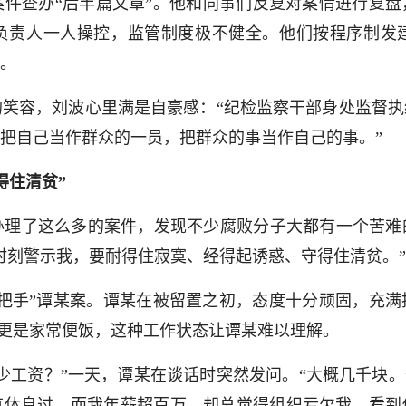
件查办“后半篇文章”。他和同事们反复对案情进行复盘
负责人一人操控，监管制度极不健全。他们按程序制发
。
笑容，刘波心里满是自豪感：“纪检监察干部身处监督执
把自己当作群众的一员，把群众的事当作自己的事。”
得住清贫”
办理了这么多的案件，发现不少腐败分子大都有一个苦难
时刻警示我，要耐得住寂寞、经得起诱惑、守得住清贫。”
“一把手”谭某案。谭某在被留置之初，态度十分顽固，充
”更是家常便饭，这种工作状态让谭某难以理解。
少工资？”一天，谭某在谈话时突然发问。“大概几千块。
有休息过，而我年薪超百万，却总觉得组织亏欠我，看到