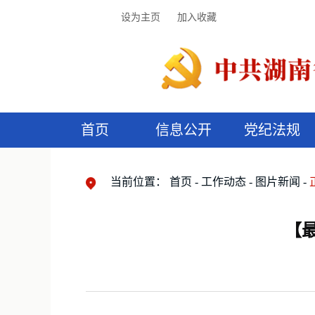
设为主页
加入收藏
首页
信息公开
党纪法规
领导机构
党内法规
监督曝光
执纪审查
廉润湖湘
资料库
工作程序
国家法律
信访举报
党纪政务处分
湖湘好家风
组织机构
纪法课堂
清风文苑
预
漫
当前位置：
首页
工作动态
图片新闻
【