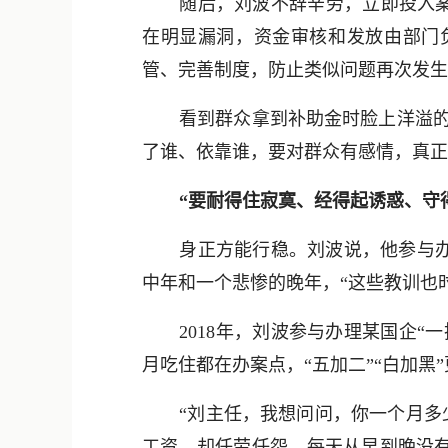
随后，刘波不辞辛劳，立即投入案
在明显漏洞，资金审核和发放由部门
管、完善制度，防止类似问题再次发生
看到群众拿到补助金时脸上洋溢的
了谁、依靠谁，要对群众有感情，真正
“要耐得住寂寞、经得起诱惑、守
身正方能行稳。刘波说，他参与
中年和一个悲惨的晚年，“这些教训也
2018年，刘波参与办理某国企
月吃住都在办案点，“五加二”“白加黑
“刘主任，我想问问，你一个月多
工资，却任劳任怨，每天从早到晚没