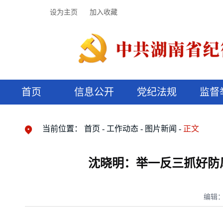
设为主页
加入收藏
首页
信息公开
党纪法规
监督
领导机构
党内法规
监督曝光
执纪审查
廉润湖湘
资料库
工作程序
国家法律
信访举报
党纪政务处分
湖湘好家风
组织机构
纪法课堂
清风文苑
预决算信
漫说纪法
当前位置：
首页
工作动态
图片新闻
正文
沈晓明：举一反三抓好防
编辑