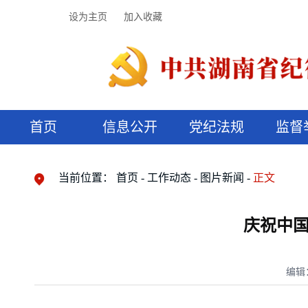
设为主页
加入收藏
首页
信息公开
党纪法规
监督
领导机构
党内法规
监督曝光
执纪审查
廉润湖湘
资料库
工作程序
国家法律
信访举报
党纪政务处分
湖湘好家风
组织机构
纪法课堂
清风文苑
预决算信
漫说纪法
当前位置：
首页
工作动态
图片新闻
正文
庆祝中国
编辑