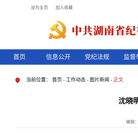
设为主页
加入收藏
首页
信息公开
党纪法规
监督
领导机构
党内法规
监督曝光
执纪审查
廉润湖湘
资料库
工作程序
国家法律
信访举报
党纪政务处分
湖湘好家风
组织机构
纪法课堂
清风文苑
预决算信
漫说纪法
当前位置：
首页
工作动态
图片新闻
正文
沈晓
编辑