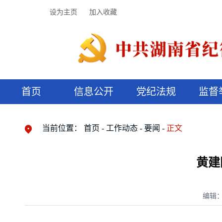
设为主页
加入收藏
首页
信息公开
党纪法规
监督
领导机构
党内法规
监督曝光
执纪审查
廉润湖湘
资料库
工作程序
国家法律
信访举报
党纪政务处分
湖湘好家风
组织机构
纪法课堂
清风文苑
预决算信
漫说纪法
当前位置：
首页
工作动态
要闻
正文
黄建
编辑