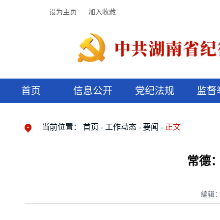
设为主页
加入收藏
首页
信息公开
党纪法规
监督
领导机构
党内法规
监督曝光
执纪审查
廉润湖湘
资料库
工作程序
国家法律
信访举报
党纪政务处分
湖湘好家风
组织机构
纪法课堂
清风文苑
预决算信
漫说纪法
当前位置：
首页
工作动态
要闻
正文
常德：
编辑