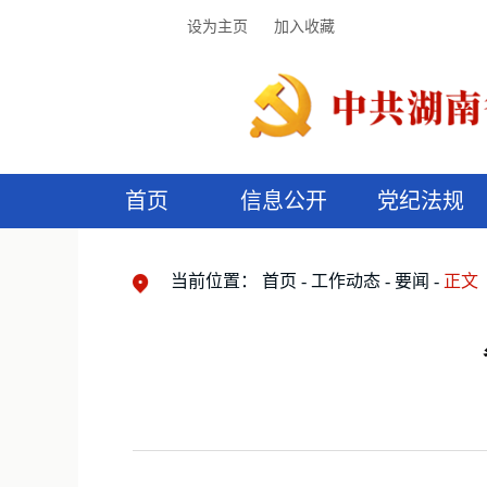
设为主页
加入收藏
首页
信息公开
党纪法规
领导机构
党内法规
监督曝光
执纪审查
廉润湖湘
资料库
工作程序
国家法律
信访举报
党纪政务处分
湖湘好家风
组织机构
纪法课堂
清风文苑
预
漫
当前位置：
首页
工作动态
要闻
正文