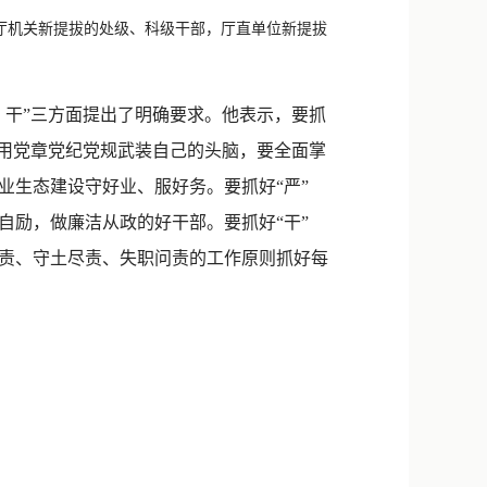
新浪微博
与厅机关新提拔的处级、科级干部，厅直单位新提拔
QQ
微信
干”三方面提出了明确要求。他表示，要抓
要用党章党纪党规武装自己的头脑，要全面掌
业生态建设守好业、服好务。要抓好“严”
自励，做廉洁从政的好干部。要抓好“干”
责、守土尽责、失职问责的工作原则抓好每