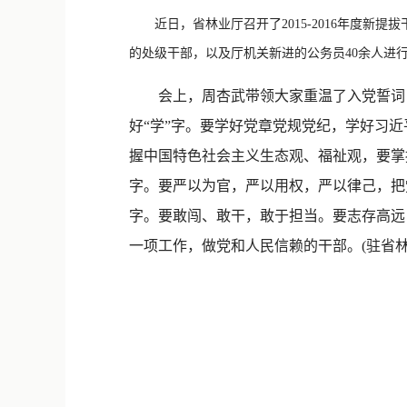
近日，省林业厅召开了2015-2016年度新
的处级干部，以及厅机关新进的公务员40余人进
会上，周杏武带领大家重温了入党誓词，
好“学”字。要学好党章党规党纪，学好习
握中国特色社会主义生态观、福祉观，要掌
字。要严以为官，严以用权，严以律己，把
字。要敢闯、敢干，敢于担当。要志存高远
一项工作，做党和人民信赖的干部。(驻省林