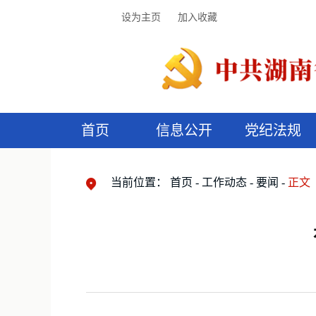
设为主页
加入收藏
首页
信息公开
党纪法规
领导机构
党内法规
监督曝光
执纪审查
廉润湖湘
资料库
工作程序
国家法律
信访举报
党纪政务处分
湖湘好家风
组织机构
纪法课堂
清风文苑
预
漫
当前位置：
首页
工作动态
要闻
正文