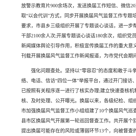
放警示教育片900余场次，发送换届工作短信、微信20
取“以会代训”方式，同步开展换届风气监督工作专题
要求，市县乡三级组织开展了专题谈心谈话，进一步
干部2100余人次;开展专题谈心谈话180余次，组织
新闻媒体舆论引导作用，积极宣传换届工作的重大意义
刊载开展换届风气监督工作新闻报道，为市党代会期
强化问题查处。坚持以“零容忍”的态度和敢于斗争的
络、电话、信访“四位一体”举报平台，通过开门接访
已按照有关程序逐一进行了核实办理;建立快速查核
核、及时处理、公开曝光。换届以来，各级纪检、组织
市加强换届风气监督工作小组组建了10个换届风气巡查
县市区换届风气开展第一轮巡回督查工作。共开展个别谈
提出换届可能存在的风险或薄弱环节13个，向被督查的