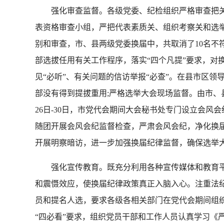
强化审查监督。各级党委、纪检组织严格审查把关
表资格审查小组，严把代表素质关、组织考察关和选
别和审查，市、县两级党委换届中，共取消了10名不
部选拔任用有关工作程序，落实“四个凡提”要求，对
见“必听”、有关问题的信访举报“必查”。在县市区领
部没有得到提拔重用;严格选举大会现场监督。由市、
26日-30日，市党代会期间大会秘书处专门设立会风
随团开展会风会纪监督检查，严肃会风会纪，净化换届
开展明察暗访，进一步加强换届纪律监督，确保选举
强化宣传教育。既充分利用各种宣传媒体和教育平台
和震慑效应，使换届纪律政策真正入脑入心。注重法
员和提名人选，要求各级各相关部门在党代会期间组织
“四必看”要求，组织党员干部和工作人员认真学习《