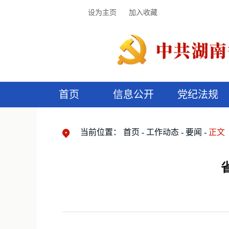
设为主页
加入收藏
首页
信息公开
党纪法规
领导机构
党内法规
监督曝光
执纪审查
廉润湖湘
资料库
工作程序
国家法律
信访举报
党纪政务处分
湖湘好家风
组织机构
纪法课堂
清风文苑
预
漫
当前位置：
首页
工作动态
要闻
正文