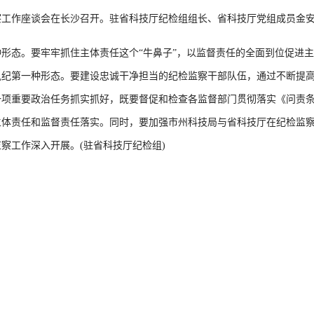
察工作座谈会在长沙召开。驻省科技厅纪检组组长、省科技厅党组成员金
态。要牢牢抓住主体责任这个“牛鼻子”，以监督责任的全面到位促进主
执纪第一种形态。要建设忠诚干净担当的纪检监察干部队伍，通过不断提
项重要政治任务抓实抓好，既要督促和检查各监督部门贯彻落实《问责条
主体责任和监督责任落实。同时，要加强市州科技局与省科技厅在纪检监
察工作深入开展。(驻省科技厅纪检组)