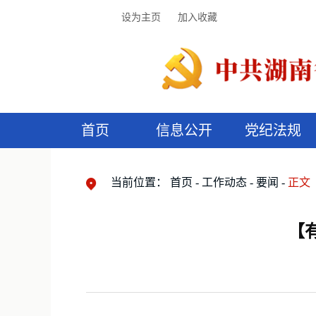
设为主页
加入收藏
首页
信息公开
党纪法规
领导机构
党内法规
监督曝光
执纪审查
廉润湖湘
资料库
工作程序
国家法律
信访举报
党纪政务处分
湖湘好家风
组织机构
纪法课堂
清风文苑
预
漫
当前位置：
首页
工作动态
要闻
正文
【