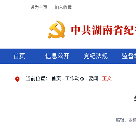
设为主页
加入收藏
首页
信息公开
党纪法规
监督
领导机构
党内法规
监督曝光
执纪审查
廉润湖湘
资料库
工作程序
国家法律
信访举报
党纪政务处分
湖湘好家风
组织机构
纪法课堂
清风文苑
预决算信
漫说纪法
当前位置：
首页
工作动态
要闻
正文
编辑：张