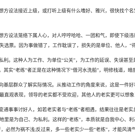
想方设法接近上级，或打听上级有什么嗜好、雅兴，很快找个名
想方设法笼络下属人心，对人哼哼哈哈、一团和气，即使下级违
失选票。因为事做错了，工作耽误了，损失的是单位、他人，“
利。这种人为工作、为单位“公关”，为工作的延误、失误甚至
。其实“老练”者正是在这种情况下“借河水洗船”，明修栈道，
向基层群众了解实际情况。从推动工作的角度来说，这是一件好
最直观表现，领导的老实都不受欢迎，其他人的老实更可以想象
通事事讨好人，如若老实者与“老练”者相遇，结果往往是老实总
地里是为自己、为私利。这样的“老练”，本质就是自我中心、利
行，必然为祸不浅;反过来，多一些老实少一些“老练”，才能风清