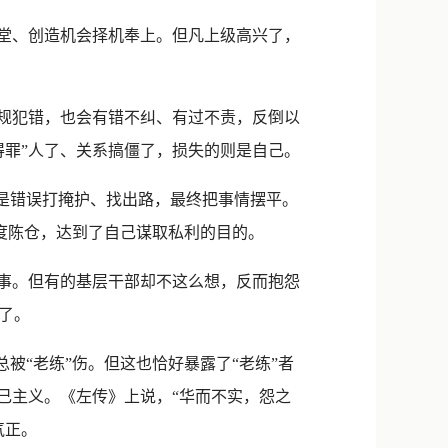
堂、创造机会择机奉上。但凡上级高兴了，
规犯错，也会有错不纠、有过不责，反倒以
得罪”人了、关系搞僵了，损失的则是自己。
是错误打掩护、找出路，最终把事情摆平。
暗度陈仓，达到了自己谋取私利的目的。
事。但有的基层干部却不这么想，反而抱怨
了。
被“老练”伤。但这也恰好暴露了“老练”者
己主义。《左传》上说，“华而不实，怨之
气正。