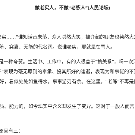
做老实人，不做“老练人”(人民论坛)
……”谁知话音未落，众人哄然大笑，被介绍的朋友也勃然大怒
笨、窝囊、无能的代名词。说谁老实，那就是在骂人。
一种夸赞。生活中、工作中，有的人很善于“搞关系”，喝一次
于”表现为毫无原则的奉承、投其所好的逢迎，表现为和事佬的
好，看似处处如鱼得水，事事游刃有余。在这里，“老练”不再
、能力的，如今现实中含义却发生了变异。这对于一般人而言，
原因有三：