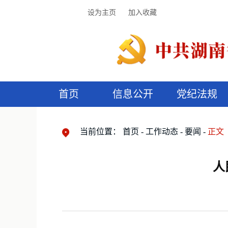
设为主页
加入收藏
首页
信息公开
党纪法规
领导机构
党内法规
监督曝光
执纪审查
廉润湖湘
资料库
工作程序
国家法律
信访举报
党纪政务处分
湖湘好家风
组织机构
纪法课堂
清风文苑
预
漫
当前位置：
首页
工作动态
要闻
正文
人