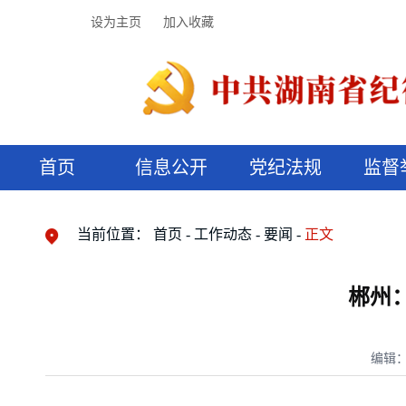
设为主页
加入收藏
首页
信息公开
党纪法规
监督
领导机构
党内法规
监督曝光
执纪审查
廉润湖湘
资料库
工作程序
国家法律
信访举报
党纪政务处分
湖湘好家风
组织机构
纪法课堂
清风文苑
预决算信
漫说纪法
当前位置：
首页
工作动态
要闻
正文
郴州
编辑