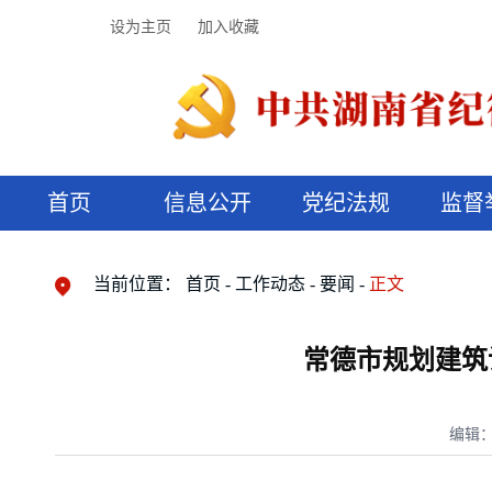
设为主页
加入收藏
首页
信息公开
党纪法规
监督
领导机构
党内法规
监督曝光
执纪审查
廉润湖湘
资料库
工作程序
国家法律
信访举报
党纪政务处分
湖湘好家风
组织机构
纪法课堂
清风文苑
预决算信
漫说纪法
当前位置：
首页
工作动态
要闻
正文
常德市规划建筑
编辑