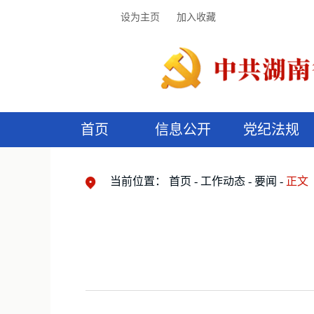
设为主页
加入收藏
首页
信息公开
党纪法规
领导机构
党内法规
监督曝光
执纪审查
廉润湖湘
资料库
工作程序
国家法律
信访举报
党纪政务处分
湖湘好家风
组织机构
纪法课堂
清风文苑
预
漫
当前位置：
首页
工作动态
要闻
正文