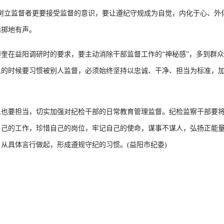
立监督者更要接受监督的意识，要让遵纪守规成为自觉，内化于心、外化
话掷地有声。
在益阳调研时的要求，要主动消除干部监督工作的“神秘感”，多到群众
的时候要习惯被别人监督，必须始终坚持以忠诚、干净、担当为标准，加
要担当，切实加强对纪检干部的日常教育管理监督。纪检监察干部要将
自己的工作，珍惜自己的岗位，牢记自己的使命，谋事不谋人，弘扬正能
从具体言行做起，形成遵规守纪的习惯。(益阳市纪委)