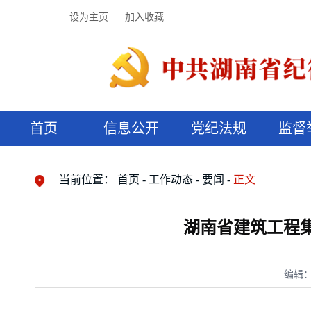
设为主页
加入收藏
首页
信息公开
党纪法规
监督
领导机构
党内法规
监督曝光
执纪审查
廉润湖湘
资料库
工作程序
国家法律
信访举报
党纪政务处分
湖湘好家风
组织机构
纪法课堂
清风文苑
预决算信
漫说纪法
当前位置：
首页
工作动态
要闻
正文
湖南省建筑工程
编辑