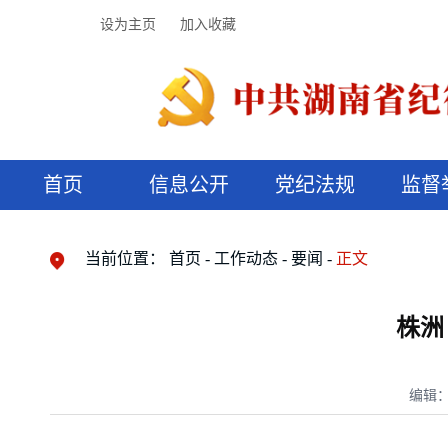
设为主页
加入收藏
首页
信息公开
党纪法规
监督
领导机构
党内法规
监督曝光
执纪审查
廉润湖湘
资料库
工作程序
国家法律
信访举报
党纪政务处分
湖湘好家风
组织机构
纪法课堂
清风文苑
预决算信
漫说纪法
当前位置：
首页
工作动态
要闻
正文
株洲
编辑