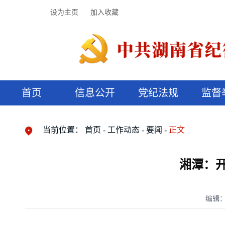
设为主页
加入收藏
首页
信息公开
党纪法规
监督
领导机构
党内法规
监督曝光
执纪审查
廉润湖湘
资料库
工作程序
国家法律
信访举报
党纪政务处分
湖湘好家风
组织机构
纪法课堂
清风文苑
预决算信
漫说纪法
当前位置：
首页
工作动态
要闻
正文
湘潭：
编辑