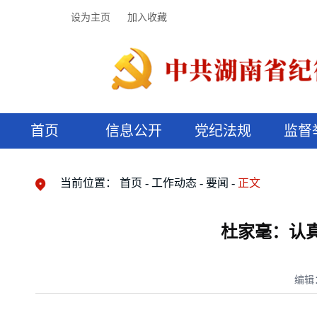
设为主页
加入收藏
首页
信息公开
党纪法规
监督
领导机构
党内法规
监督曝光
执纪审查
廉润湖湘
资料库
工作程序
国家法律
信访举报
党纪政务处分
湖湘好家风
组织机构
纪法课堂
清风文苑
预决算信
漫说纪法
当前位置：
首页
工作动态
要闻
正文
杜家毫：认
编辑