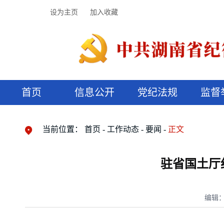
设为主页
加入收藏
首页
信息公开
党纪法规
监督
领导机构
党内法规
监督曝光
执纪审查
廉润湖湘
资料库
工作程序
国家法律
信访举报
党纪政务处分
湖湘好家风
组织机构
纪法课堂
清风文苑
预决算信
漫说纪法
当前位置：
首页
工作动态
要闻
正文
驻省国土厅
编辑