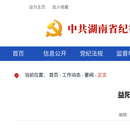
设为主页
加入收藏
首页
信息公开
党纪法规
监督
领导机构
党内法规
监督曝光
执纪审查
廉润湖湘
资料库
工作程序
国家法律
信访举报
党纪政务处分
湖湘好家风
组织机构
纪法课堂
清风文苑
预决算信
漫说纪法
当前位置：
首页
工作动态
要闻
正文
益
编辑