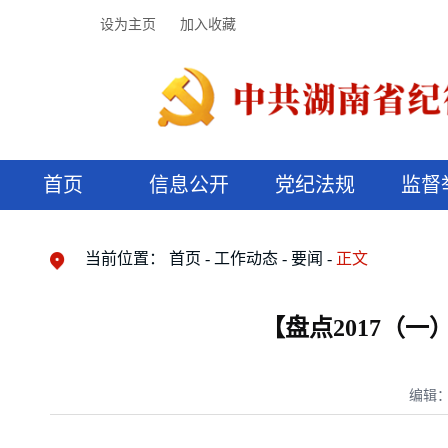
设为主页
加入收藏
首页
信息公开
党纪法规
监督
领导机构
党内法规
监督曝光
执纪审查
廉润湖湘
资料库
工作程序
国家法律
信访举报
党纪政务处分
湖湘好家风
组织机构
纪法课堂
清风文苑
预决算信
漫说纪法
当前位置：
首页
工作动态
要闻
正文
【盘点2017（一
编辑