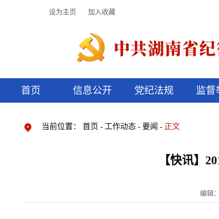
设为主页
加入收藏
首页
信息公开
党纪法规
监督
领导机构
党内法规
监督曝光
执纪审查
廉润湖湘
资料库
工作程序
国家法律
信访举报
党纪政务处分
湖湘好家风
组织机构
纪法课堂
清风文苑
预决算信
漫说纪法
当前位置：
首页
工作动态
要闻
正文
【快讯】2
编辑