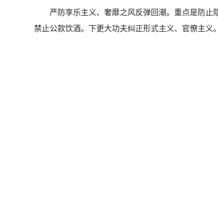
严防享乐主义、奢靡之风反弹回潮。重点是防止隐
禁止公款饮酒。下更大功夫纠正形式主义、官僚主义