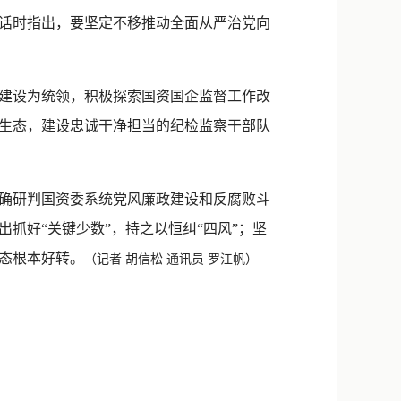
新浪微博
话时指出，要坚定不移推动全面从严治党向
QQ
微信
治建设为统领，积极探索国资国企监督工作改
生态，建设忠诚干净担当的纪检监察干部队
确研判国资委系统党风廉政建设和反腐败斗
抓好“关键少数”，持之以恒纠“四风”；坚
态根本好转。
（记者 胡信松 通讯员 罗江帆）