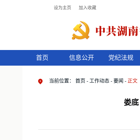
设为主页
加入收藏
首页
信息公开
党纪法规
领导机构
党内法规
监督曝光
执纪审查
廉润湖湘
资料库
工作程序
国家法律
信访举报
党纪政务处分
湖湘好家风
组织机构
纪法课堂
清风文苑
预
漫
当前位置：
首页
工作动态
要闻
正文
娄底