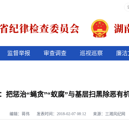
监督举报
审查调查
巡视巡察
廉洁
决算信息公开
说纪法
：把惩治“蝇贪”“蚁腐”与基层扫黑除恶有
编辑：蒋伟
发表时间：2018-02-07 08:12
来源：三湘风纪网