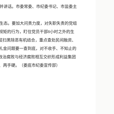
新浪微博
并讲话。市委常委、市纪委书记、市监委主
QQ
生态。要加大问责力度，对失职失责的党组
微信
规矩的行为，盯住党员干部8小时之外的生
基层扫黑除恶有机结合，重点查处民间融资、
包礼金问题要一查到底，对不收手、不知止的
处政治腐败与经济腐败相互交织形成利益集团
抓、两手硬。（娄底市纪委宣传部）