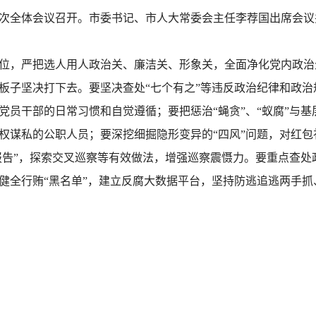
次全体会议召开。市委书记、市人大常委会主任李荐国出席会议
位，严把选人用人政治关、廉洁关、形象关，全面净化党内政治
板子坚决打下去。要坚决查处“七个有之”等违反政治纪律和政治
党员干部的日常习惯和自觉遵循；要把惩治“蝇贪”、“蚁腐”与
权谋私的公职人员；要深挖细掘隐形变异的“四风”问题，对红
双报告”，探索交叉巡察等有效做法，增强巡察震慑力。要重点查
健全行贿“黑名单”，建立反腐大数据平台，坚持防逃追逃两手