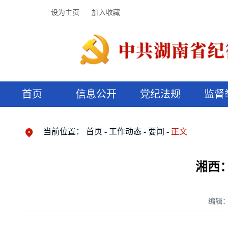
设为主页
加入收藏
首页
信息公开
党纪法规
监督
领导机构
党内法规
监督曝光
执纪审查
廉润湖湘
资料库
工作程序
国家法律
信访举报
党纪政务处分
湖湘好家风
组织机构
纪法课堂
清风文苑
预决算信
漫说纪法
当前位置：
首页
工作动态
要闻
正文
湘西：
编辑