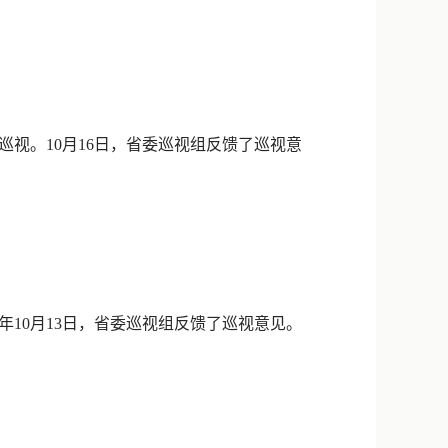
巡视。10月16日，省委巡视组反馈了巡视意
年10月13日，省委巡视组反馈了巡视意见。