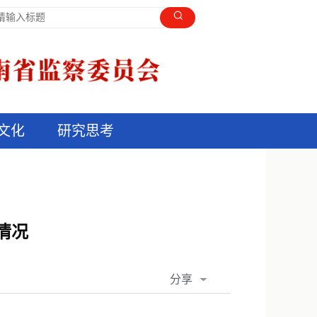
文化
研究思考
情况
分享
QQ空间