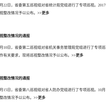
月22日，省委第五巡视组对省统计局党组进行了专项巡视。2017
视整改情况予以公布。
>>更多
视整改情况的通报
9月10日，省委第二巡视组对省机关事务管理局党组进行了专项巡
作有关要求，现将巡视整改情况予以公布。
>>更多
视整改情况的通报
9月15日，省委第八巡视组对省人防办党组进行了专项巡视。10
整改情况予以公布。
>>更多