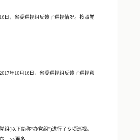
月16日，省委巡视组反馈了巡视情况。按照党
17年10月16日，省委巡视组反馈了巡视意
组(以下简称“办党组”)进行了专项巡视。
布。
>>更多