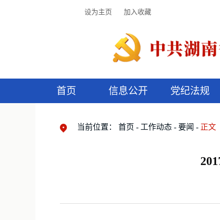
设为主页
加入收藏
首页
信息公开
党纪法规
领导机构
党内法规
监督曝光
执纪审查
廉润湖湘
资料库
工作程序
国家法律
信访举报
党纪政务处分
湖湘好家风
组织机构
纪法课堂
清风文苑
预
漫
当前位置：
首页
工作动态
要闻
正文
2