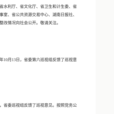
新浪微博
、省水利厅、省文化厅、省卫生和计生委、省
QQ
事室、省公共资源交易中心、湖南日报社、
视整改情况向社会公开。敬请关注。
微信
年10月13日，省委第六巡视组反馈了巡视意
6日，省委巡视组反馈了巡视意见。按照党务公