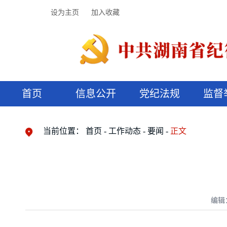
设为主页
加入收藏
首页
信息公开
党纪法规
监督
领导机构
党内法规
监督曝光
执纪审查
廉润湖湘
资料库
工作程序
国家法律
信访举报
党纪政务处分
湖湘好家风
组织机构
纪法课堂
清风文苑
预决算信
漫说纪法
当前位置：
首页
工作动态
要闻
正文
编辑