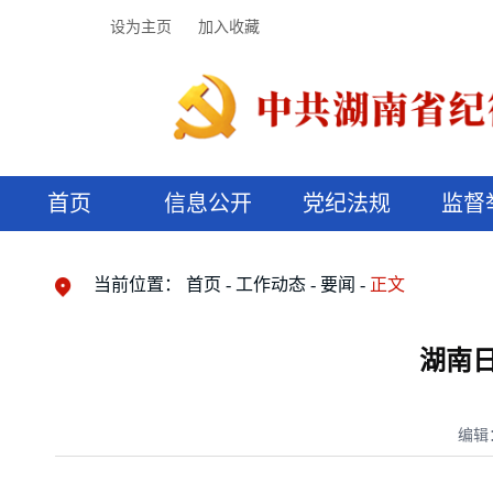
设为主页
加入收藏
首页
信息公开
党纪法规
监督
领导机构
党内法规
监督曝光
执纪审查
廉润湖湘
资料库
工作程序
国家法律
信访举报
党纪政务处分
湖湘好家风
组织机构
纪法课堂
清风文苑
预决算信
漫说纪法
当前位置：
首页
工作动态
要闻
正文
湖南日
编辑