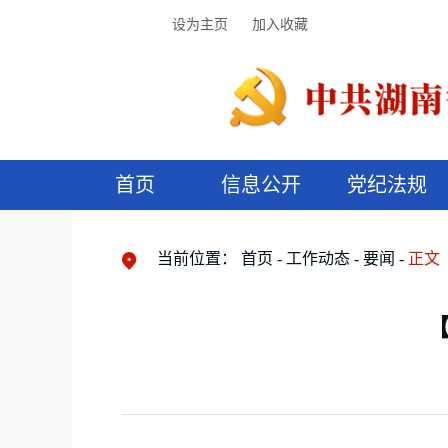
设为主页
加入收藏
首页
信息公开
党纪法规
领导机构
党内法规
监督曝光
执纪审查
廉润湖湘
资料库
工作程序
国家法律
信访举报
党纪政务处分
湖湘好家风
组织机构
纪法课堂
清风文苑
预
漫
当前位置：
首页
工作动态
要闻
正文