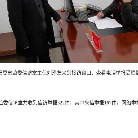
纪委省监委信访室主任刘泽友来到接访窗口，查看电话举报受理
省监委信访室共收到信访举报322件，其中来信举报167件，网络举报