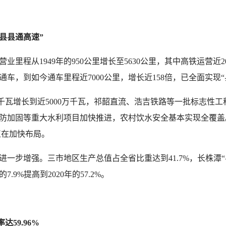
县县通高速”
程从1949年的950公里增长至5630公里，其中高铁运营近2
通车，到如今通车里程近7000公里，增长近158倍，已全面实现
千瓦增长到近5000万千瓦，祁韶直流、浩吉铁路等一批标志性工
堤防加固等重大水利项目加快推进，农村饮水安全基本实现全覆盖。
正在加快布局。
步增强。三市地区生产总值占全省比重达到41.7%，长株潭“
9%提高到2020年的57.2%。
59.96%