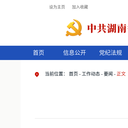
设为主页
加入收藏
首页
信息公开
党纪法规
领导机构
党内法规
监督曝光
执纪审查
廉润湖湘
资料库
工作程序
国家法律
信访举报
党纪政务处分
湖湘好家风
组织机构
纪法课堂
清风文苑
预
漫
当前位置：
首页
工作动态
要闻
正文