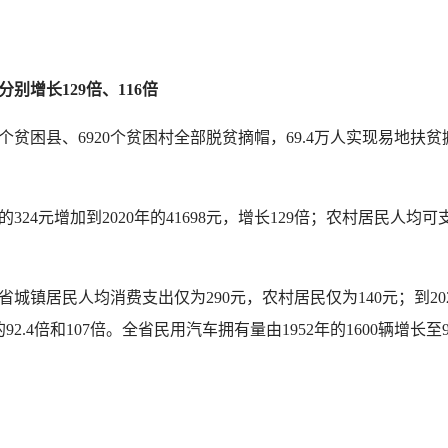
增长129倍、116倍
困县、6920个贫困村全部脱贫摘帽，69.4万人实现易地扶贫
4元增加到2020年的41698元，增长129倍；农村居民人均可支配
镇居民人均消费支出仅为290元，农村居民仅为140元；到202
92.4倍和107倍。全省民用汽车拥有量由1952年的1600辆增长至