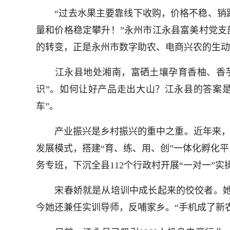
“过去水果主要靠线下收购，价格不稳、销路
量和价格稳定攀升！”永州市江永县富美村党支
的转变，正是永州市数字助农、电商兴农的生动
江永县地处湘南，富硒土壤孕育香柚、香芋
识”。如何让好产品走出大山？江永县的答案
车”。
产业振兴是乡村振兴的重中之重。近年来，江永
发展模式，搭建“育、练、用、创”一体化孵化平
务专班，下沉全县112个行政村开展“一对一”
宋春娇就是从培训中成长起来的佼佼者。她从
今她还兼任实训导师，反哺家乡。“手机成了新