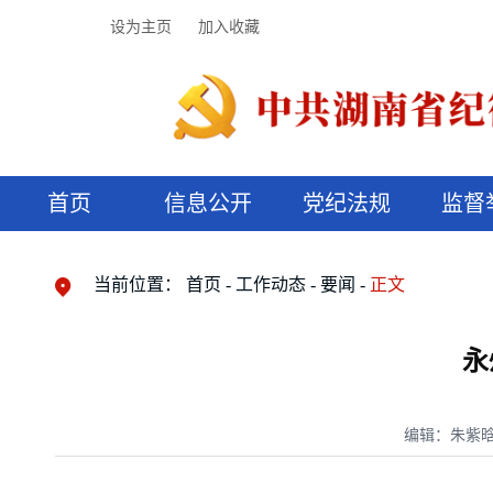
设为主页
加入收藏
首页
信息公开
党纪法规
监督
领导机构
党内法规
监督曝光
执纪审查
廉润湖湘
资料库
工作程序
国家法律
信访举报
党纪政务处分
湖湘好家风
组织机构
纪法课堂
清风文苑
预决算信
漫说纪法
当前位置：
首页
工作动态
要闻
正文
永
编辑：朱紫