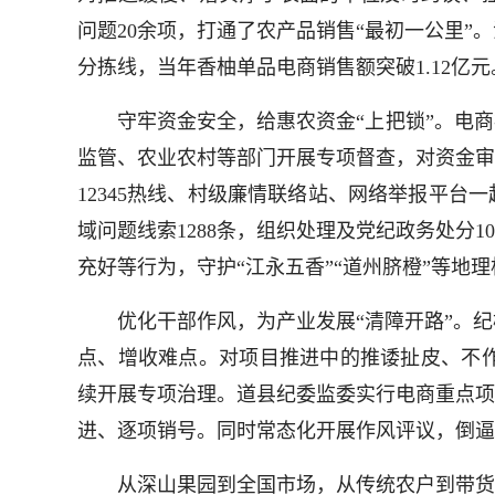
问题20余项，打通了农产品销售“最初一公里
分拣线，当年香柚单品电商销售额突破1.12亿元
守牢资金安全，给惠农资金“上把锁”。电商补
监管、农业农村等部门开展专项督查，对资金审
12345热线、村级廉情联络站、网络举报平台
域问题线索1288条，组织处理及党纪政务处分
充好等行为，守护“江永五香”“道州脐橙”等地
优化干部作风，为产业发展“清障开路”。纪
点、增收难点。对项目推进中的推诿扯皮、不
续开展专项治理。道县纪委监委实行电商重点项
进、逐项销号。同时常态化开展作风评议，倒逼
从深山果园到全国市场，从传统农户到带货主