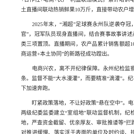
土直播间联动热销鲜果10万斤，直接带动农户增
2025年末，“湘超”足球赛永州队逆袭夺冠
官”，冠军队员现身直播间，结合赛事故事讲述产
类三项置顶。直播期间，农产品累计销售额超10
商运营+本土协同”的新路径成功蹚出。
电商兴农，离不开纪律保障。永州纪检监察
条。监督不能“大水漫灌”，而要精准“滴灌”。
下加速奔跑。
盯紧政策落地，不让好政策“悬在空中”。电
两级纪委监委建立“室组地”联动监督机制，纪
地，严查资金截留、优亲厚友、审批推诿等“拦
对推进缓慢、落实浮于表面的单位及时约谈、挂