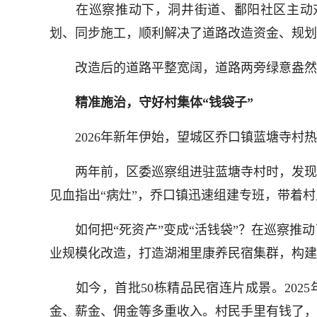
在巡察推动下，洞井街道、鄱阳社区主动对
划、同步施工，顺利解决了道路改造资金、规划
改造后的道路平整宽阔，道路两旁绿意盎然，
精准施治，守好村集体“钱袋子”
2026年新年伊始，望城区乔口镇蓝塘寺村热闹
两年前，区委巡察组进驻蓝塘寺村时，发现村
见血指出“病灶”，乔口镇迅速组建专班，带着
如何把“死资产”变成“活钱袋”？在巡察推动
业规模化改造，打造湖湘里康养民宿集群，构建“
如今，首批50栋精品民宿连片成景。2025
金、薪金、佣金等多重收入。村民手里有钱了，