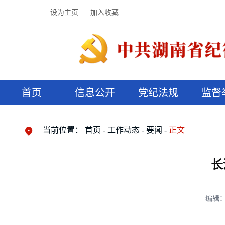
设为主页
加入收藏
首页
信息公开
党纪法规
监督
领导机构
党内法规
监督曝光
执纪审查
廉润湖湘
资料库
工作程序
国家法律
信访举报
党纪政务处分
湖湘好家风
组织机构
纪法课堂
清风文苑
预决算信
漫说纪法
当前位置：
首页
工作动态
要闻
正文
长
编辑