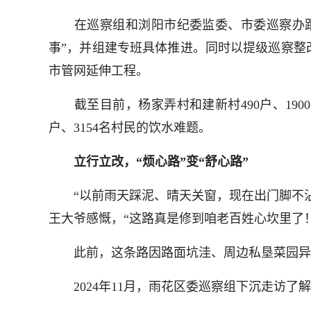
在巡察组和浏阳市纪委监委、市委巡察办跟
事”，并组建专班具体推进。同时以提级巡察整
市管网延伸工程。
截至目前，杨家弄村和建新村490户、190
户、3154名村民的饮水难题。
立行立改，“烦心路”变“舒心路”
“以前雨天踩泥、晴天关窗，现在出门脚不沾
王大爷感慨，“这路真是修到咱老百姓心坎里了！
此前，这条路因路面坑洼、周边私垦菜园异味
2024年11月，雨花区委巡察组下沉走访了