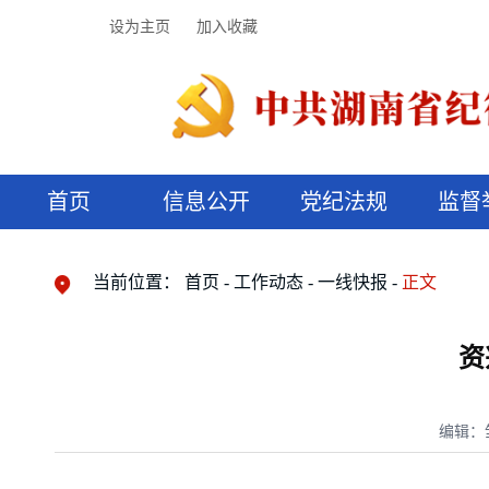
设为主页
加入收藏
首页
信息公开
党纪法规
监督
领导机构
党内法规
监督曝光
执纪审查
廉润湖湘
资料库
工作程序
国家法律
信访举报
党纪政务处分
湖湘好家风
组织机构
纪法课堂
清风文苑
预决算信
漫说纪法
当前位置：
首页
工作动态
一线快报
正文
资
编辑：