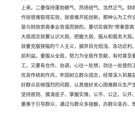
上来。二要保持蓬勃朝气、昂扬锐气、浩然正气。财政
作就很难取得实效，就很难开拓创新。那种认为工作没
是与财政崇高事业背道而驰的，要切实做到“想事登高
大局观念就要认识大局、把握大局、服从和服务大局
就要克服狭隘的个人主义，摒弃目光短浅、急功近利
前利益。要服从全局，努力为全局作贡献，有时甚至
工，又要有合作、协调，心往一处想，劲往一处使的
优良传统和作风，牢固树立群众观念，经常深入到基
好群众反映强烈的问题，认真做好关心困难群众生产
坚持原则、摸清底子、掌握实情，公平、公正、公开
要善于引导群众，通过与群众多接触，办群众急办、