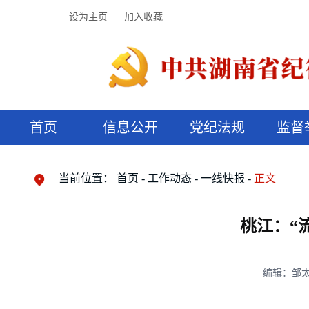
设为主页
加入收藏
首页
信息公开
党纪法规
监督
领导机构
党内法规
监督曝光
执纪审查
廉润湖湘
资料库
工作程序
国家法律
信访举报
党纪政务处分
湖湘好家风
组织机构
纪法课堂
清风文苑
预决算信
漫说纪法
当前位置：
首页
工作动态
一线快报
正文
桃江：“
编辑：邹