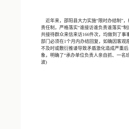
近年来，邵阳县大力实施“限时办结制”，
责任制，严格落实“谁接访谁负责谁落实”
共接待群众来信来访166件次，均做到了
部门必须在1个月内办结回复，如确因客观
不及时或敷衍推诿导致矛盾激化造成严重后
象，明确了“承办单位负责人亲自抓、一名班
波)