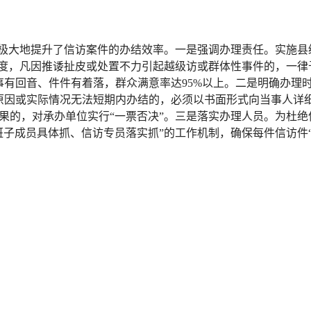
极大地提升了信访案件的办结效率。一是强调办理责任。实施县
制度，凡因推诿扯皮或处置不力引起越级访或群体性事件的，一律
事事有回音、件件有着落，群众满意率达95%以上。二是明确办理
原因或实际情况无法短期内办结的，必须以书面形式向当事人详
果的，对承办单位实行“一票否决”。三是落实办理人员。为杜
子成员具体抓、信访专员落实抓”的工作机制，确保每件信访件“