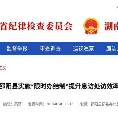
监督举报
审查调查
巡视巡察
廉洁
决算信息公开
说纪法
正文
邵阳县实施“限时办结制”提升息访处访效
编辑：高蓝
发表时间：2010-07-01 15:13
来源：邵阳县纪委办公