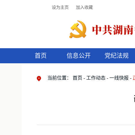
设为主页
加入收藏
首页
信息公开
党纪法规
领导机构
党内法规
监督曝光
执纪审查
廉润湖湘
资料库
工作程序
国家法律
信访举报
党纪政务处分
湖湘好家风
组织机构
纪法课堂
清风文苑
预
漫
当前位置：
首页
工作动态
一线快报