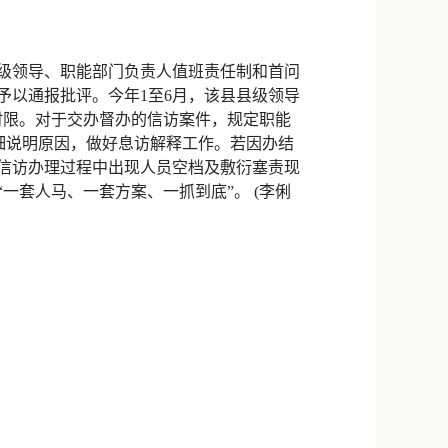
新浪微博
QQ
级领导、职能部门负责人值班责任制和首问
予以通报批评。今年1至6月，该县县级领导
微信
时限。对于交办督办的信访案件，规定职能
细说明原因，做好息访解释工作。若因办结
绝信访办理过程中出现人员空档及敷衍塞责现
一套人马、一套方案、一抓到底”。 (李俐