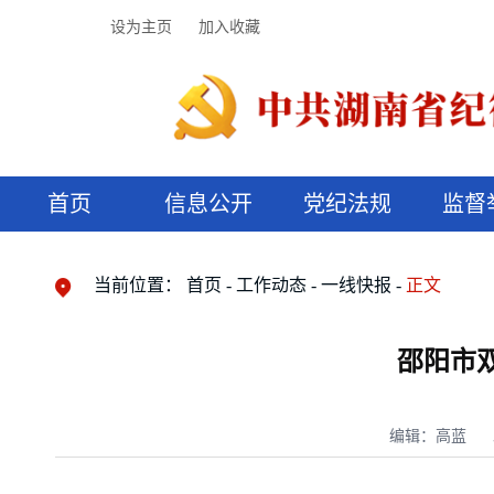
设为主页
加入收藏
首页
信息公开
党纪法规
监督
领导机构
党内法规
监督曝光
执纪审查
廉润湖湘
资料库
工作程序
国家法律
信访举报
党纪政务处分
湖湘好家风
组织机构
纪法课堂
清风文苑
预决算信
漫说纪法
当前位置：
首页
工作动态
一线快报
正文
邵阳市
编辑：高蓝