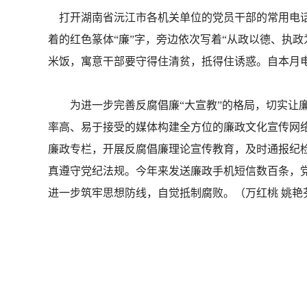
打开湖南省沅江市各机关单位的党员干部的常用电话
着的红色篆体“廉”字，旁边依次写着“从政以德、执
米饭，寓意干部要守得住清贫，抵得住诱惑。自本月
为进一步完善反腐倡廉“大宣教”的格局，切实让廉
率高、易于接受的媒体构建全方位的廉政文化宣传网
廉政专栏，开展反腐倡廉理论宣传教育，及时通报纪
真遵守党纪法规。今年来发送廉政手机短信数百条，
进一步筑牢思想防线，自觉抵制腐败。（万红桃 姚艳