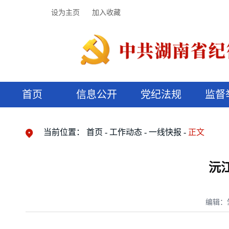
设为主页
加入收藏
首页
信息公开
党纪法规
监督
领导机构
党内法规
监督曝光
执纪审查
廉润湖湘
资料库
工作程序
国家法律
信访举报
党纪政务处分
湖湘好家风
组织机构
纪法课堂
清风文苑
预决算信
漫说纪法
当前位置：
首页
工作动态
一线快报
正文
沅
编辑：