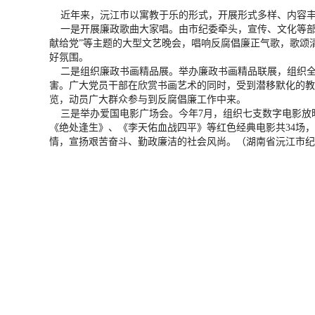
近年来，沅江市以寓教于乐的形式，开展形式多样、内容丰
一是开展廉政歌曲大家唱。由市纪委牵头，宣传、文化等部门
献给党”等主题的大型文艺晚会，唱响反腐倡廉正气歌，歌颂
好氛围。
二是组织廉政书画精品展。举办廉政书画精品联展，组织全
害。广大党员干部在欣赏书画艺术的同时，受到潜移默化的教
览，动员广大群众参与到反腐倡廉工作中来。
三是举办爱国电影广场会。今年7月，组织七支数字电影放映
《绝处逢生》、《李天佑血战四平》等红色经典电影共34场
情，宣扬艰苦奋斗、勤政廉洁的社会风尚。
（湖南省沅江市纪