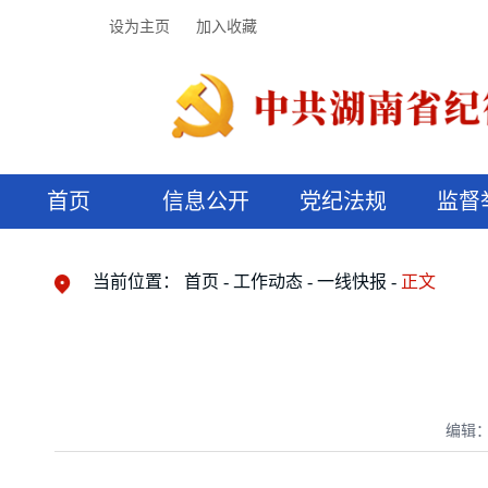
设为主页
加入收藏
首页
信息公开
党纪法规
监督
领导机构
党内法规
监督曝光
执纪审查
廉润湖湘
资料库
工作程序
国家法律
信访举报
党纪政务处分
湖湘好家风
组织机构
纪法课堂
清风文苑
预决算信
漫说纪法
当前位置：
首页
工作动态
一线快报
正文
编辑