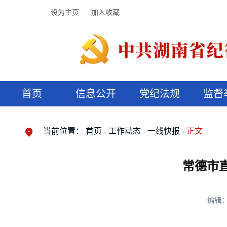
设为主页
加入收藏
首页
信息公开
党纪法规
监督
领导机构
党内法规
监督曝光
执纪审查
廉润湖湘
资料库
工作程序
国家法律
信访举报
党纪政务处分
湖湘好家风
组织机构
纪法课堂
清风文苑
预决算信
漫说纪法
当前位置：
首页
工作动态
一线快报
正文
常德市
编辑