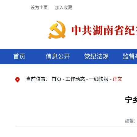
设为主页
加入收藏
首页
信息公开
党纪法规
监督
领导机构
党内法规
监督曝光
执纪审查
廉润湖湘
资料库
工作程序
国家法律
信访举报
党纪政务处分
湖湘好家风
组织机构
纪法课堂
清风文苑
预决算信
漫说纪法
当前位置：
首页
工作动态
一线快报
正文
宁
编辑