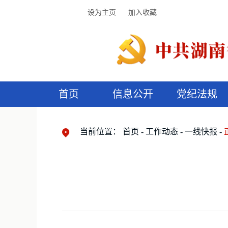
设为主页
加入收藏
首页
信息公开
党纪法规
领导机构
党内法规
监督曝光
执纪审查
廉润湖湘
资料库
工作程序
国家法律
信访举报
党纪政务处分
湖湘好家风
组织机构
纪法课堂
清风文苑
预
漫
当前位置：
首页
工作动态
一线快报