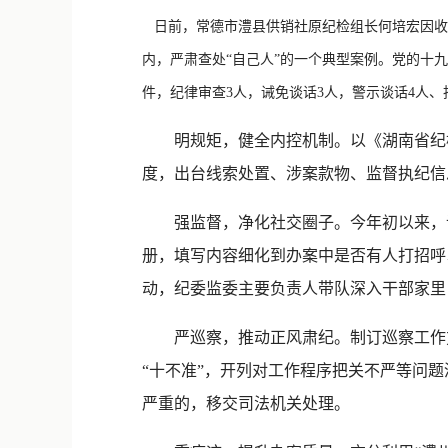
日前，常德市澧县供销社原纪检组长何培宏因收
内，严肃查处“自己人”的一个典型案例。党的十九
件，纪律审查3人，诫免谈话3人，警示谈话4人、
明规矩，健全内控机制。以《湖南省纪检
度，出台线索处置、涉案款物、监督执纪信
强监督，净化社交圈子。今年初以来，该
册，填写内容细化到办案中是否有人打招呼
动，纪委监委主要负责人带队深入干部家里
严巡察，推动正风肃纪。制订巡察工作方
“十不准”，开列对工作程序把关不严等问
严重的，移交司法机关处理。