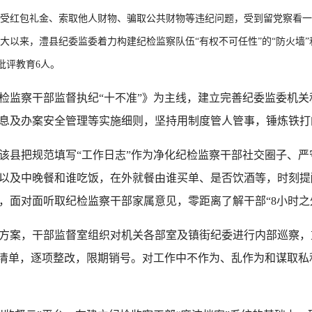
受红包礼金、索取他人财物、骗取公共财物等违纪问题，受到留党察看一
大以来，澧县纪委监委着力构建纪检监察队伍“有权不可任性”的“防火墙”
批评教育6人。
监察干部监督执纪“十不准”》为主线，建立完善纪委监委机关
息及办案安全管理等实施细则，坚持用制度管人管事，锤炼铁打
县把规范填写“工作日志”作为净化纪检监察干部社交圈子、严
以及中晚餐和谁吃饭，在外就餐由谁买单、是否饮酒等，时刻提醒
，面对面听取纪检监察干部家属意见，零距离了解干部“8小时之
案，干部监督室组织对机关各部室及镇街纪委进行内部巡察，
题清单，逐项整改，限期销号。对工作中不作为、乱作为和谋取