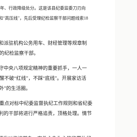
新浪微博
年、行政降级处分。这是该县纪委监委刀刃向
QQ
和“高压线”，先后受理纪检监察干部问题线索18
微信
和派驻机构公务用车、财经管理等规章制
的纪检监察干部。
守中央八项规定精神的重要抓手，一人一
不破“红线”，不踩“底线”。开展家访活
外”的生活圈。
重点对标中纪委监督执纪工作规则和省纪委
私利的干部将进行严格追责，顶格处理。情节