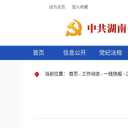
设为主页
加入收藏
首页
信息公开
党纪法规
领导机构
党内法规
监督曝光
执纪审查
廉润湖湘
资料库
工作程序
国家法律
信访举报
党纪政务处分
湖湘好家风
组织机构
纪法课堂
清风文苑
预
漫
当前位置：
首页
工作动态
一线快报