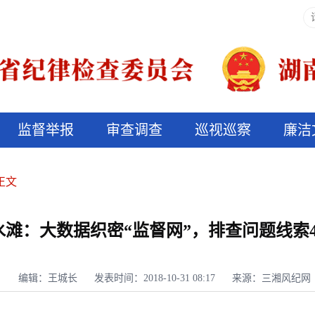
监督举报
审查调查
巡视巡察
廉洁
决算信息公开
说纪法
正文
水滩：大数据织密“监督网”，排查问题线索4
编辑：王城长
发表时间：2018-10-31 08:17
来源：三湘风纪网