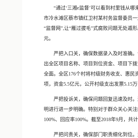
“通过‘三湘e监督’可以看到村里钱从哪
市冷水滩区蔡市镇红卫村某村务监督委员一边
“监督网”,让“雁过拔毛”式腐败问题无处遁
元。
严把入口关，确保数据录入及时准确。该
出全区项目名称、项目到位资金、项目下拨
全面。全区176个村将村级财务收支、惠民资
项，资金5.5亿元，公开村级支出发票5.15
严把投诉关，确保问题回复迅速及时。通
明进行进一步明确。特别对于群众关心关注
100%、回应率100%。截至2018年9
严把问责关，确保部门职责细化到位。进