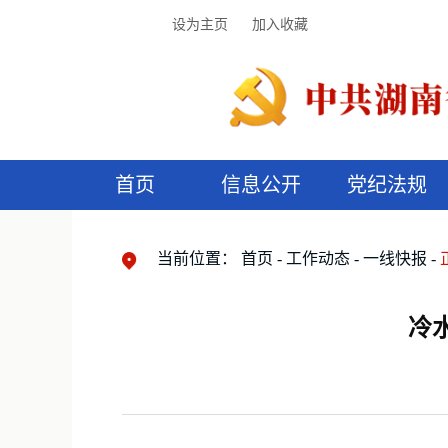
设为主页
加入收藏
首页
信息公开
党纪法规
领导机构
党内法规
监督曝光
执纪审查
廉润湖湘
资料库
工作程序
国家法律
信访举报
党纪政务处分
湖湘好家风
组织机构
纪法课堂
清风文苑
预
漫
当前位置：
首页
工作动态
一线快报
冷