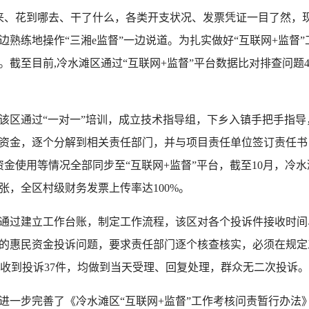
来、花到哪去、干了什么，各类开支状况、发票凭证一目了然，
熟练地操作“三湘e监督”一边说道。为扎实做好“互联网+监督”
形。截至目前,冷水滩区通过“互联网+监督”平台数据比对排查问题47
区通过“一对一”培训，成立技术指导组，下乡入镇手把手指导
资金，逐个分解到相关责任部门，并与项目责任单位签订责任书
金使用等情况全部同步至“互联网+监督”平台，截至10月，冷水滩
万张，全区村级财务发票上传率达100%。
过建立工作台账，制定工作流程，该区对各个投诉件接收时间
的惠民资金投诉问题，要求责任部门逐个核查核实，必须在规定
月，共计收到投诉37件，均做到当天受理、回复处理，群众无二次投诉。
一步完善了《冷水滩区“互联网+监督”工作考核问责暂行办法