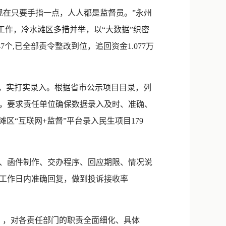
新浪微博
现在只要手指一点，人人都是监督员。”永州
QQ
工作，冷水滩区多措并举，以“大数据”织密
个,已全部责令整改到位，追回资金1.077万
微信
，实打实录入。根据省市公示项目目录，列
，要求责任单位确保数据录入及时、准确、
区“互联网+监督”平台录入民生项目179
、函件制作、交办程序、回应期限、情况说
工作日内准确回复，做到投诉接收率
》，对各责任部门的职责全面细化、具体