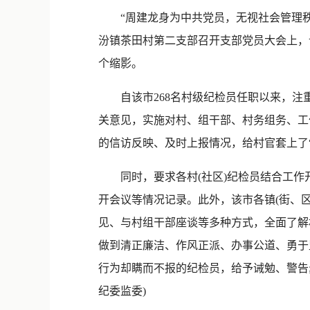
“周建龙身为中共党员，无视社会管理秩序
汾镇茶田村第二支部召开支部党员大会上，
个缩影。
自该市268名村级纪检员任职以来，注重
关意见，实施对村、组干部、村务组务、工
的信访反映、及时上报情况，给村官套上了“
同时，要求各村(社区)纪检员结合工作开
开会议等情况记录。此外，该市各镇(街、
见、与村组干部座谈等多种方式，全面了解
做到清正廉洁、作风正派、办事公道、勇于
行为却瞒而不报的纪检员，给予诫勉、警告
纪委监委)