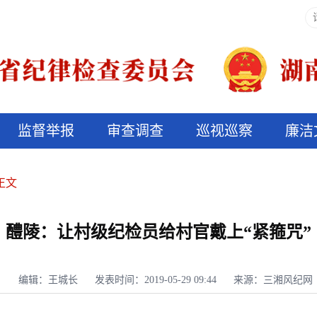
监督举报
审查调查
巡视巡察
廉洁
决算信息公开
说纪法
正文
醴陵：让村级纪检员给村官戴上“紧箍咒”
编辑：王城长
发表时间：2019-05-29 09:44
来源：三湘风纪网