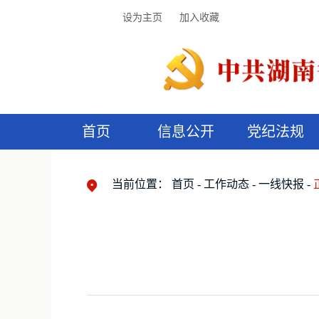
设为主页
加入收藏
首页
信息公开
党纪法规
领导机构
党内法规
监督曝光
执纪审查
廉润湖湘
资料库
工作程序
国家法律
信访举报
党纪政务处分
湖湘好家风
组织机构
纪法课堂
清风文苑
预
漫
当前位置：
首页
工作动态
一线快报