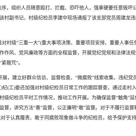
，组织人员随意殴打、拦截、恐吓他人，强拿硬要任意毁坏公私
该村副书记、村级纪检员李建中现场通报了该支部党员周建龙违
对村级“三重一大”(重大事项决策、重要项目安排、重要人事任
作作风、党风廉政等方面的全程监督，开展党纪党规和法律法规
紧箍咒”。
展，建立好群众信访、监督检查、“微腐败”线索收集、违纪党员
区)纪(工)委还加强对村级纪检员日常工作的跟踪督查，通过走村
村级纪检员平时工作情况，推动工作开展。为确保监督“触角”延
监督，讲究方法“善”监督，公正廉明“敢”监督。对于不履行监
;对于认真履责、敢于同腐败现象做斗争的纪检员，给予保护支持