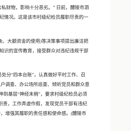
新浪微博
财物，影响十分恶劣。” 日前，醴陵市泗
QQ
纪情况。这是该市村级纪检员履职尽责的一
微信
免、大额资金的使用)等决策事项提出廉洁把
知识的宣传教育，接受群众对违纪违规干部
处分“四本台账”，认真做好平时工作、召
入户调查、办公场所巡查、倾听党员和群众意
伸到基层“神经末梢”，要求村级纪检员必须
督职责，工作弄虚作假，发现党员干部有违纪
，增强其履职的责任感和使命感。(醴陵市