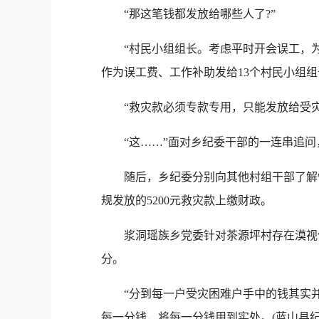
“那这笔钱都发放给哪些人了?”
“村民小组组长。考虑平时开会误工，为了
作为误工费、工作补助发给13个村民小组
“救灾款必须专款专用，只能发放给受灾
“这……”面对乡纪委干部的一连串追问
随后，乡纪委分别向其他村组干部了解情
规发放的5200元救灾款上缴财政。
浆洞瑶族乡党委针对茶源坪村存在漠视侵
分。
“分到每一户受灾困难户手中的钱其实并
每一分钱，将每一分钱用到实处。(蓝山县纪委