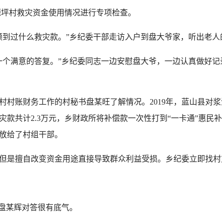
坪村救灾资金使用情况进行专项检查。
到过什么救灾款。”乡纪委干部走访入户到盘大爷家，听出老人
满意的答复。”乡纪委同志一边安慰盘大爷，一边认真做好记录
账财务工作的村秘书盘某旺了解情况。2019年，蓝山县对浆
灾款共计2.3万元，乡财政所将补偿款一次性打到“一卡通”惠
发放给了村组干部。
擅自改变资金用途直接导致群众利益受损。乡纪委立即找村支书
盘某辉对答很有底气。