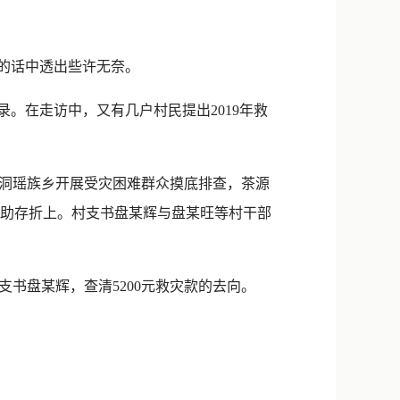
新浪微博
QQ
的话中透出些许无奈。
微信
。在走访中，又有几户村民提出2019年救
洞瑶族乡开展受灾困难群众摸底排查，茶源
民补助存折上。村支书盘某辉与盘某旺等村干部
盘某辉，查清5200元救灾款的去向。