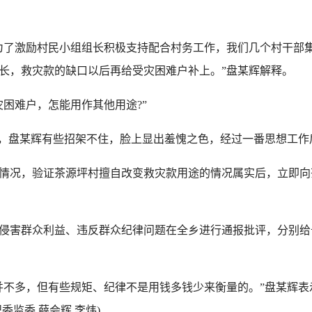
激励村民小组组长积极支持配合村务工作，我们几个村干部集体
组长，救灾款的缺口以后再给受灾困难户补上。”盘某辉解释。
困难户，怎能用作其他用途?”
，盘某辉有些招架不住，脸上显出羞愧之色，经过一番思想工作
况，验证茶源坪村擅自改变救灾款用途的情况属实后，立即向
害群众利益、违反群众纪律问题在全乡进行通报批评，分别给
不多，但有些规矩、纪律不是用钱多钱少来衡量的。”盘某辉表
监委 薛会辉 李炜)