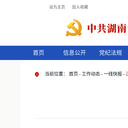
设为主页
加入收藏
首页
信息公开
党纪法规
领导机构
党内法规
监督曝光
执纪审查
廉润湖湘
资料库
工作程序
国家法律
信访举报
党纪政务处分
湖湘好家风
组织机构
纪法课堂
清风文苑
预
漫
当前位置：
首页
工作动态
一线快报