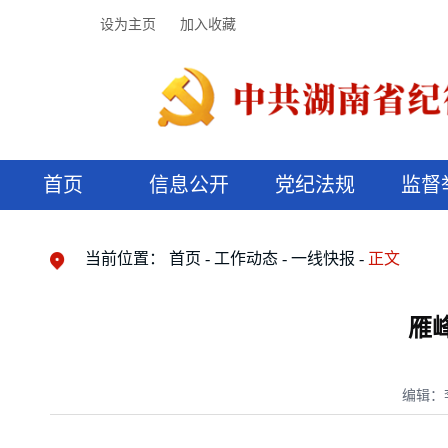
设为主页
加入收藏
首页
信息公开
党纪法规
监督
领导机构
党内法规
监督曝光
执纪审查
廉润湖湘
资料库
工作程序
国家法律
信访举报
党纪政务处分
湖湘好家风
组织机构
纪法课堂
清风文苑
预决算信
漫说纪法
当前位置：
首页
工作动态
一线快报
正文
雁
编辑：