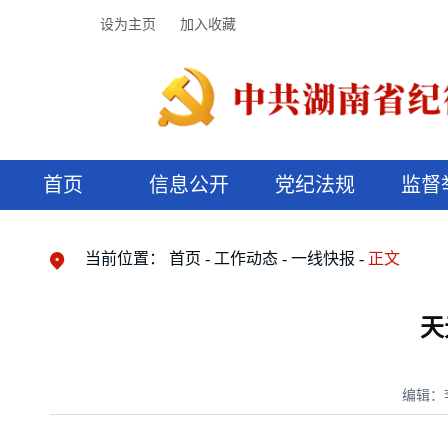
设为主页
加入收藏
首页
信息公开
党纪法规
监督
领导机构
党内法规
监督曝光
执纪审查
廉润湖湘
资料库
工作程序
国家法律
信访举报
党纪政务处分
湖湘好家风
组织机构
纪法课堂
清风文苑
预决算信
漫说纪法
当前位置：
首页
工作动态
一线快报
正文
天
编辑：